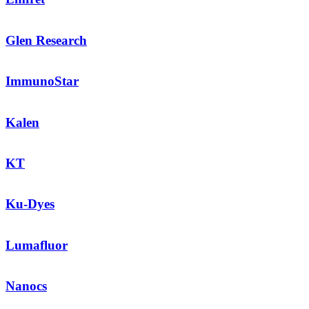
Glen Research
ImmunoStar
Kalen
KT
Ku-Dyes
Lumafluor
Nanocs