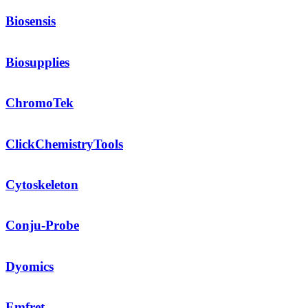
Biosensis
Biosupplies
ChromoTek
ClickChemistryTools
Cytoskeleton
Conju-Probe
Dyomics
Emfret