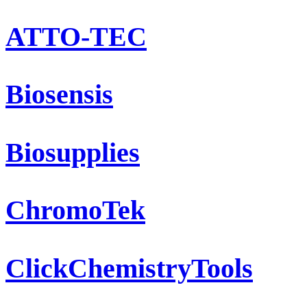
ATTO-TEC
Biosensis
Biosupplies
ChromoTek
ClickChemistryTools