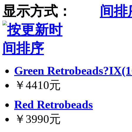
显示方式：
Green Retrobeads?IX(1
￥4410元
Red Retrobeads
￥3990元