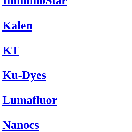
ImmunoStar
Kalen
KT
Ku-Dyes
Lumafluor
Nanocs