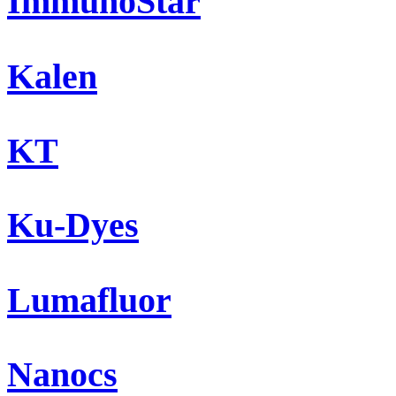
ImmunoStar
Kalen
KT
Ku-Dyes
Lumafluor
Nanocs