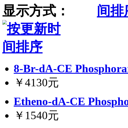
显示方式：
8-Br-dA-CE Phosphora
￥4130元
Etheno-dA-CE Phospho
￥1540元