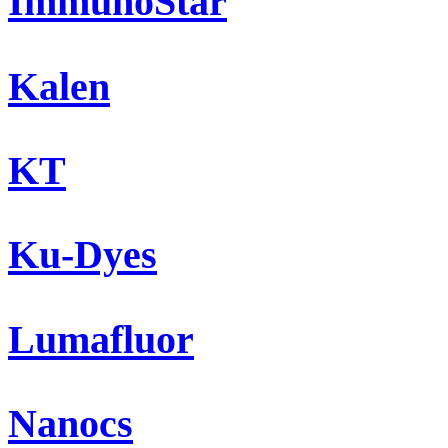
ImmunoStar
Kalen
KT
Ku-Dyes
Lumafluor
Nanocs