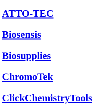
ATTO-TEC
Biosensis
Biosupplies
ChromoTek
ClickChemistryTools