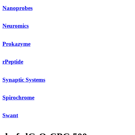
Nanoprobes
Neuromics
Prokazyme
rPeptide
Synaptic Systems
Spirochrome
Swant