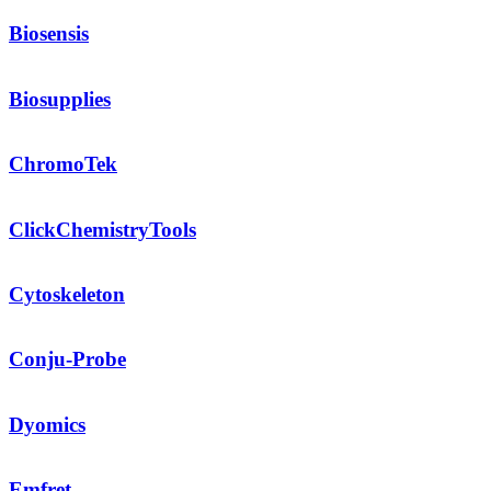
Biosensis
Biosupplies
ChromoTek
ClickChemistryTools
Cytoskeleton
Conju-Probe
Dyomics
Emfret