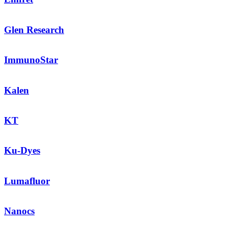
Glen Research
ImmunoStar
Kalen
KT
Ku-Dyes
Lumafluor
Nanocs