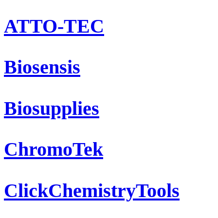
ATTO-TEC
Biosensis
Biosupplies
ChromoTek
ClickChemistryTools