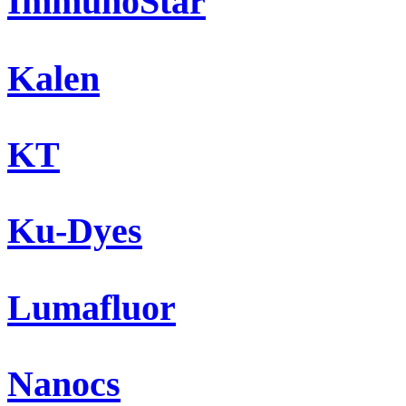
ImmunoStar
Kalen
KT
Ku-Dyes
Lumafluor
Nanocs