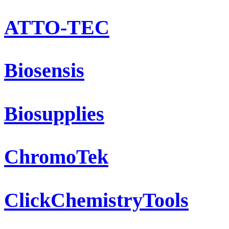
ATTO-TEC
Biosensis
Biosupplies
ChromoTek
ClickChemistryTools