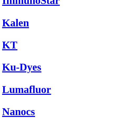
ImmunoStar
Kalen
KT
Ku-Dyes
Lumafluor
Nanocs