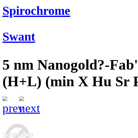
Spirochrome
Swant
5 nm Nanogold?-Fab' 
(H+L) (min X Hu Sr 