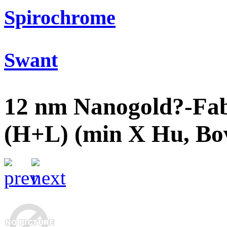
Spirochrome
Swant
12 nm Nanogold?-Fab
(H+L) (min X Hu, Bov