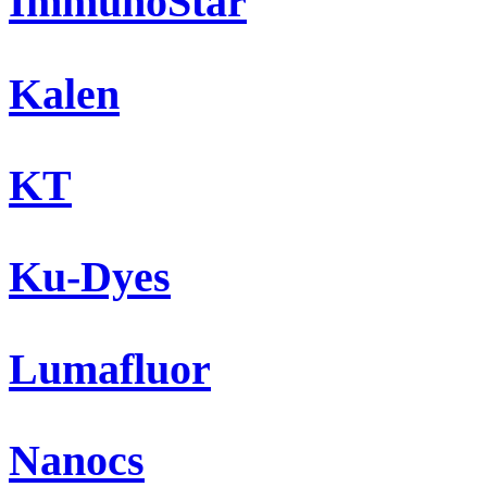
ImmunoStar
Kalen
KT
Ku-Dyes
Lumafluor
Nanocs