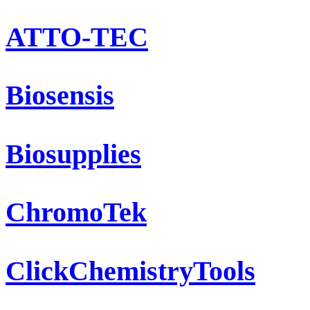
ATTO-TEC
Biosensis
Biosupplies
ChromoTek
ClickChemistryTools