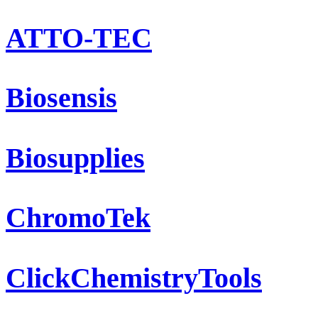
ATTO-TEC
Biosensis
Biosupplies
ChromoTek
ClickChemistryTools