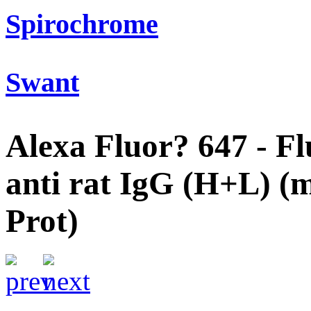
Spirochrome
Swant
Alexa Fluor? 647 - F
anti rat IgG (H+L) (
Prot)