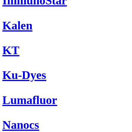
ImmunoStar
Kalen
KT
Ku-Dyes
Lumafluor
Nanocs